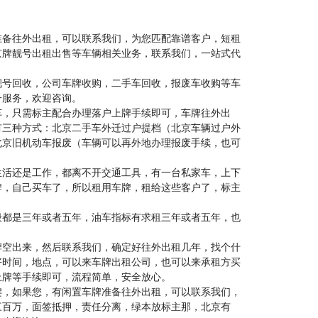
准备往外出租，可以联系我们，为您匹配靠谱客户，短租
京牌靓号出租出售等车辆相关业务，联系我们，一站式代
靓号回收，公司车牌收购，二手车回收，报废车收购等车
一服务，欢迎咨询。
车，只需标主配合办理落户上牌手续即可，车牌往外出
有三种方式：北京二手车外迁过户提档（北京车辆过户外
北京旧机动车报废（车辆可以再外地办理报废手续，也可
生活还是工作，都离不开交通工具，有一台私家车，上下
牌，自己买车了，所以租用车牌，租给这些客户了，标主
般都是三年或者五年，油车指标有求租三年或者五年，也
牌空出来，然后联系我们，确定好往外出租几年，找个什
好时间，地点，可以来车牌出租公司，也可以来承租方买
上牌等手续即可，流程简单，安全放心。
键，如果您，有闲置车牌准备往外出租，可以联系我们，
三百万，面签抵押，责任分离，绿本放标主那，北京有